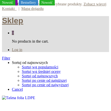
Promocje
Promocje
Promocje
Nowość
Nowość
Nowość
Nowość
Nowość
Nowość
Nowość
Nowość
Nowość
Nowość
Nowość
Bestsellery
Bestsellery
Bestsellery
Nowość
Nowość
Nowość
WYPRZEDAŻ
30% rabatu na wybrane produkty.
Zobacz więcej
Kontakt
|
Mapa dojazdu
Sklep
0
No products in the cart.
Log in
Filter
Sortuj od najnowszych
Sortuj wg popularności
Sortuj wg średniej oceny
Sortuj od najnowszych
Sortuj po cenie od najniższej
Sortuj po cenie od najwyższej
Cancel