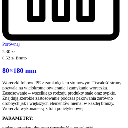
Porównaj
5.30
zł
6.52
zł
Brutto
80×180 mm
Woreczki foliowe PE z zamknięciem strunowym. Trwałość struny
pozwala na wielokrotne otwieranie i zamykanie woreczka.
Zastosowanie – wszelkiego rodzaju produkty stałe oraz sypkie.
Znajdują szerokie zastosowanie podczas pakowania zarówno
drobnych jak i większych elementów niemal w każdej branży.
Woreczki wykonane są z folii polietylenowej.
PARAMETRY:
podane wymiary dotyczą: (szerokość x wysokość)