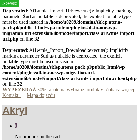
Nowość
Deprecated
: Ai1wmle_Import_Url::execute(): Implicitly marking
parameter $url as nullable is deprecated, the explicit nullable type
must be used instead in
/home/u0209/domains/sklep.atena-
pack.pl/public_html/wp-content/plugins/all-in-one-wp-
migration-url-extension/lib/model/import/class-ai1wmle-import-
url.php
on line
32
Deprecated
: Ai1wmle_Import_Download::execute(): Implicitly
marking parameter $url as nullable is deprecated, the explicit
nullable type must be used instead in
/home/u0209/domains/sklep.atena-pack.pl/public_html/wp-
content/plugins/all-in-one-wp-migration-url-
extension/lib/model/import/class-ai1wmle-import-download.php
on line
32
WYPRZEDAŻ
30% rabatu na wybrane produkty.
Zobacz więcej
Kontakt
|
Mapa dojazdu
Akryl
0
No products in the cart.