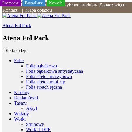
Promocje
Bestsellery
Nowość
WYPRZEDAŻ
30% rabatu na wybrane produkty.
Zobacz więcej
Kontakt
|
Mapa dojazdu
Atena Fol Pack
Atena Fol Pack
Oferta sklepu
Folie
Folia bąbelkowa
Folia bąbelkowa antystatyczna
Folia stretch maszynowa
Folia stretch mini rap
Folia stretch ręczna
Kartony
Reklamówki
Taśmy
Akryl
Wkłady
Worki
Strunowe
Worki LDPE