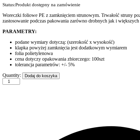
Status:
Produkt dostępny na zamówienie
Woreczki foliowe PE z zamknięciem strunowym. Trwałość struny pozw
zastosowanie podczas pakowania zarówno drobnych jak i większych e
PARAMETRY:
podane wymiary dotyczą: (szerokość x wysokość)
klapka powyżej zamknięcia jest dodatkowym wymiarem
folia polietylenowa
cena dotyczy opakowania zbiorczego: 100szt
tolerancja parametrów: +/- 5%
190×250
Quantity:
Dodaj do koszyka
mm
quantity