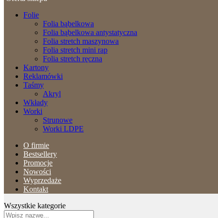
Folie
Folia bąbelkowa
Folia bąbelkowa antystatyczna
Folia stretch maszynowa
Folia stretch mini rap
Folia stretch ręczna
Kartony
Reklamówki
Taśmy
Akryl
Wkłady
Worki
Strunowe
Worki LDPE
O firmie
Bestsellery
Promocje
Nowości
Wyprzedaże
Kontakt
Wszystkie kategorie