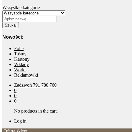
Wszystkie kategorie
Szukaj
Nowości:
Folie
Taśmy
Kartony
Wkłady
Worki
Reklamówki
Zadzwoń
791 780 760
0
0
0
No products in the cart.
Log in
Oferta sklepu