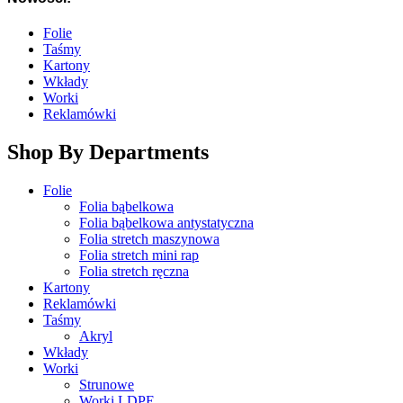
Folie
Taśmy
Kartony
Wkłady
Worki
Reklamówki
Shop By Departments
Folie
Folia bąbelkowa
Folia bąbelkowa antystatyczna
Folia stretch maszynowa
Folia stretch mini rap
Folia stretch ręczna
Kartony
Reklamówki
Taśmy
Akryl
Wkłady
Worki
Strunowe
Worki LDPE