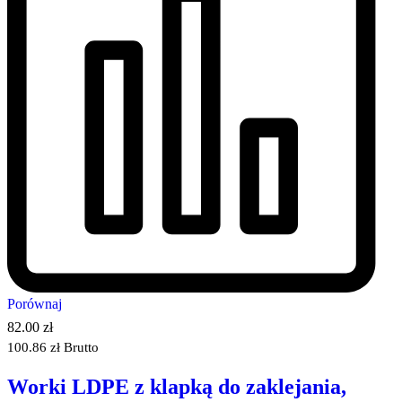
Porównaj
82.00
zł
100.86
zł
Brutto
Worki LDPE z klapką do zaklejania,