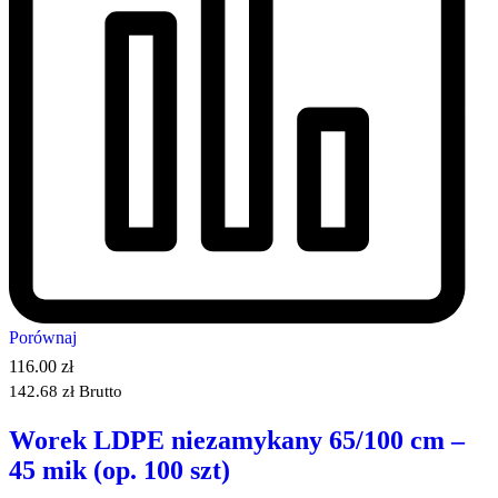
Porównaj
116.00
zł
142.68
zł
Brutto
Worek LDPE niezamykany 65/100 cm –
45 mik (op. 100 szt)