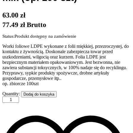
63.00
zł
77.49
zł
Brutto
Status:
Produkt dostępny na zamówienie
Worki foliowe LDPE wykonane z folii miękkiej, przezroczystej, do
kontaktu z żywnością. Doskonale zabezpiecza towar przed
uszkodzeniami, wilgocią oraz kurzem. Folia LDPE jest
bezpiecznym materiałem opakowaniowym. Jest bezwonna, nie
zawiera substancji toksycznych, w 100% nadaje się do recyklingu.
Przyprawy, sypkie produkty spożywcze, drobne artykuły
gospodarcze, przemysłowe itp..
op. zbiorcze 100szt
Worki
Quantity:
Dodaj do koszyka
LDPE
z
klapką
do
zaklejania,
50/80
cm