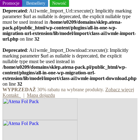
Promocje
Promocje
Promocje
Nowość
Nowość
Nowość
Nowość
Nowość
Nowość
Promocje
Promocje
Bestsellery
Promocje
Bestsellery
Bestsellery
Bestsellery
Bestsellery
Bestsellery
Bestsellery
Nowość
Nowość
Nowość
Nowość
Nowość
Nowość
Nowość
Deprecated
: Ai1wmle_Import_Url::execute(): Implicitly marking
parameter $url as nullable is deprecated, the explicit nullable type
must be used instead in
/home/u0209/domains/sklep.atena-
pack.pl/public_html/wp-content/plugins/all-in-one-wp-
migration-url-extension/lib/model/import/class-ai1wmle-import-
url.php
on line
32
Deprecated
: Ai1wmle_Import_Download::execute(): Implicitly
marking parameter $url as nullable is deprecated, the explicit
nullable type must be used instead in
/home/u0209/domains/sklep.atena-pack.pl/public_html/wp-
content/plugins/all-in-one-wp-migration-url-
extension/lib/model/import/class-ai1wmle-import-download.php
on line
32
WYPRZEDAŻ
30% rabatu na wybrane produkty.
Zobacz więcej
Kontakt
|
Mapa dojazdu